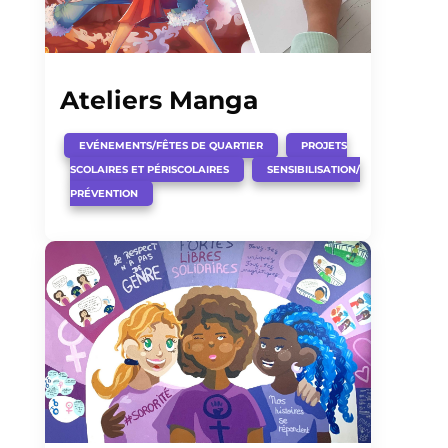
Ateliers Manga
,
EVÉNEMENTS/FÊTES DE QUARTIER
PROJETS
,
SCOLAIRES ET PÉRISCOLAIRES
SENSIBILISATION/
PRÉVENTION